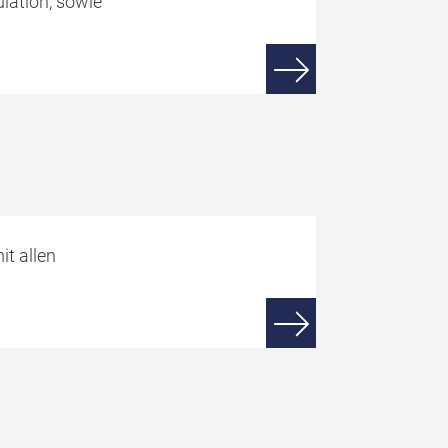
lation, sowie
t allen