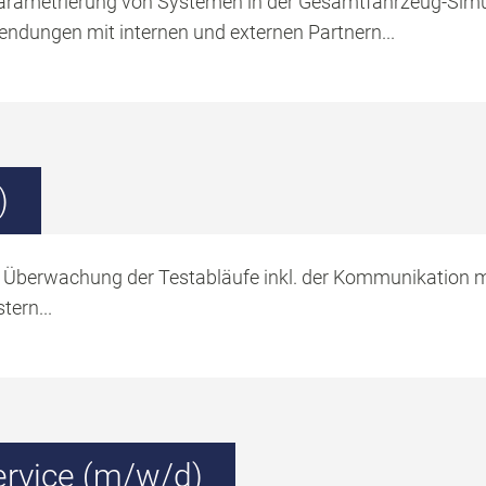
Parametrierung von Systemen in der Gesamtfahrzeug-Simu
ndungen mit internen und externen Partnern...
)
 Überwachung der Testabläufe inkl. der Kommunikation mi
tern...
ervice (m/w/d)